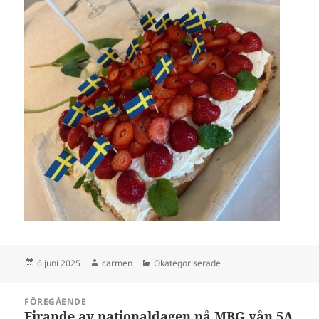
Postat
Författare
Kategorier
6 juni 2025
carmen
Okategoriserade
Inläggsnavigering
FÖREGÅENDE
Firande av nationaldagen på MBG vån 5A
Föregående