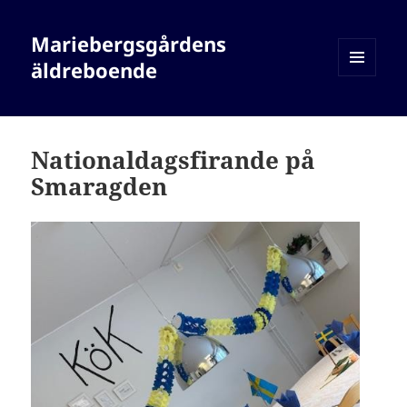
Mariebergsgårdens
äldreboende
MENY
OCH
WIDGETS
Nationaldagsfirande på
Smaragden