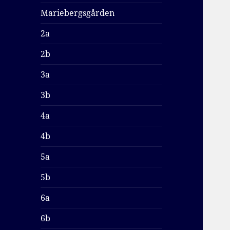
Mariebergsgården
2a
2b
3a
3b
4a
4b
5a
5b
6a
6b