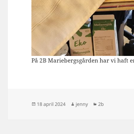
På 2B Mariebergsgården har vi haft en
Postat
Författare
Kategorier
18 april 2024
jenny
2b