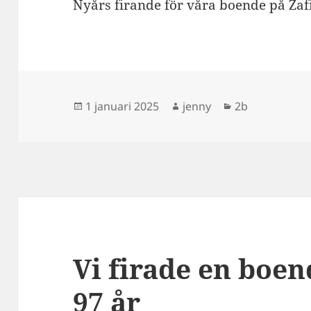
Nyårs firande för våra boende på Za
Postat
Författare
Kategorier
1 januari 2025
jenny
2b
Vi firade en boen
97 år