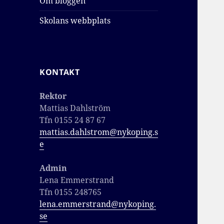
Om bloggen
Skolans webbplats
KONTAKT
Rektor
Mattias Dahlström
Tfn 0155 24 87 67
mattias.dahlstrom@nykoping.s
e
Admin
Lena Emmerstrand
Tfn 0155 248765
lena.emmerstrand@nykoping.
se