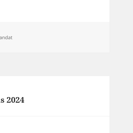
tegorier
landat
s 2024