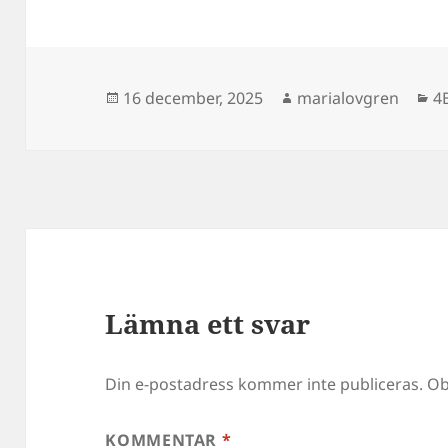
Postat
Författare
K
16 december, 2025
marialovgren
4
Lämna ett svar
Din e-postadress kommer inte publiceras.
Ob
KOMMENTAR
*