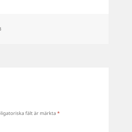
ategorier
B
ligatoriska fält är märkta
*