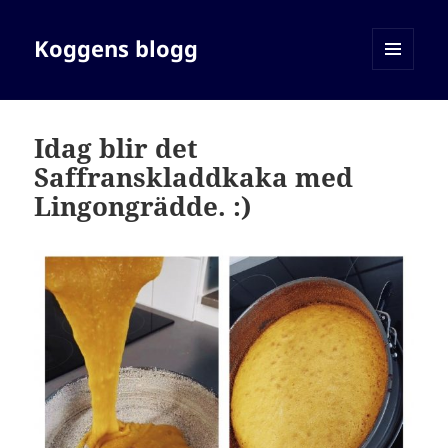
Koggens blogg
MENY
OCH
WIDGETS
Idag blir det
Saffranskladdkaka med
Lingongrädde. :)